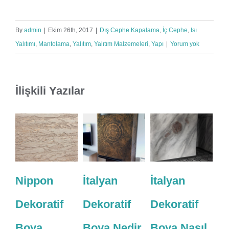
By
admin
|
Ekim 26th, 2017
|
Dış Cephe Kapalama
,
İç Cephe
,
Isı
Yalıtımı
,
Mantolama
,
Yalıtım
,
Yalıtım Malzemeleri
,
Yapı
|
Yorum yok
İlişkili Yazılar
Nippon
İtalyan
İtalyan
Ka
Dekoratif
Dekoratif
Dekoratif
Ya
Boya
Boya Nedir
Boya Nasıl
Hi